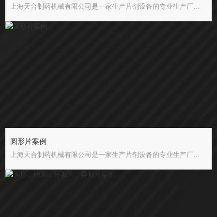
上海天合制药机械有限公司是一家生产片剂设备的专业生产厂，拥有从铸造、精加工到设备总装的生产能力，是目前国内片剂设备生产发展Z快的单位之一。 公司招才纳贤，吸纳了一大批经验丰富的设备制造人才，不断进行技术革新，引进消化、吸收*技术，以质量优，品种全，价格廉的产品投放于市场。目前，公司产品现已覆盖全国各省市及十多个海外国家。 公司生产的压片机和其它制药设备能符合GMP标准。公司以质量求生存，以开拓求发展，以优质高效为宗旨，为客户提供好的片剂设备，好的售后服务。公司还在全国各地设有经营服务点，让用户得
圆形片案例
上海天合制药机械有限公司是一家生产片剂设备的专业生产厂，拥有从铸造、精加工到设备总装的生产能力，是目前国内片剂设备生产发展Z快的单位之一。 公司招才纳贤，吸纳了一大批经验丰富的设备制造人才，不断进行技术革新，引进消化、吸收*技术，以质量优，品种全，价格廉的产品投放于市场。目前，公司产品现已覆盖全国各省市及十多个海外国家。 公司生产的压片机和其它制药设备能符合GMP标准。公司以质量求生存，以开拓求发展，以优质高效为宗旨，为客户提供好的片剂设备，好的售后服务。公司还在全国各地设有经营服务点，让用户得