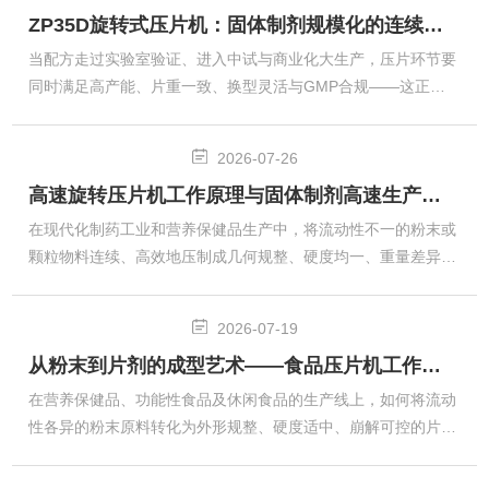
ZP35D旋转式压片机：固体制剂规模化的连续生产中枢
保持更稳定的运行状态。CH-10/10A型槽型混合机的日常维护保
养可按以下规范执行，保障设备稳定运行、延长使用寿命。一、
当配方走过实验室验证、进入中试与商业化大生产，压片环节要
日常清洁维护‌•单次使用后‌：及时取出混合槽内残留物料，清理
同时满足高产能、片重一致、换型灵活与GMP合规——这正是Z
设备各部位的...
P35D旋转式压片机的用武之地。它以水平转台带动多副冲模连
续旋转，每模依次完成充填、预压、主压、出片，多工位并行作
2026-07-26
业，把“单冲慢压”升级为“高速连续成型”，是制药、食品、化工
高速旋转压片机工作原理与固体制剂高速生产应用
固体制剂产线的核心装备。其价值在于“稳、快、广”。双压轮
+预压设计先排出颗粒间空气，再主压定型，显著减少松片、裂
在现代化制药工业和营养保健品生产中，将流动性不一的粉末或
片，片重差异与硬度批次一致性更优；变频无级调速适配不同物
颗粒物料连续、高效地压制成几何规整、硬度均一、重量差异符
料的压缩特性，强制加料器...
合药典限度的片剂，是固体制剂车间的核心工序。高速旋转压片
机以多冲模旋转工作台为基础，集恒压/恒充填双调节、预压与
2026-07-19
主压分级施压、在线重量与厚度控制于一体，可在每分钟数千片
从粉末到片剂的成型艺术——食品压片机工作原理与营养保健品规模化制片应用
的生产速度下保持片剂质量稳定，是GMP认证车间大批量生产
的装备。基本结构与旋转压制循环高速旋转压片机的核心是一套
在营养保健品、功能性食品及休闲食品的生产线上，如何将流动
水平放置的多工位转台（常配17、19、27、33、37、45、55冲
性各异的粉末原料转化为外形规整、硬度适中、崩解可控的片
及以上，符合EU/I...
剂，是决定产品外观、剂量准确性及消费者体验的核心工序。食
品压片机是以机械压力将计量好的干粉或微丸直接压缩成型的专