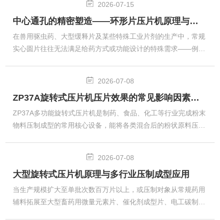
2026-07-15
用设备，其通过精准的充填、预压与主压过程，在不改变物料化
中心通孔的精密塑造——环形片压片机原理与环形片剂及异形片成型应用
学性质的前提下赋予产品特定的几何形状与物理强度，是膳食补
充剂、压片糖果及固体饮料终端形态加工的关键装备。食品压片
在兽用驱虫药、大型缓释片及某些特殊工业片剂的生产中，常规
机的基本工作原理建立在容积式充填与机械冲压的协同之上。设
实心圆片往往无法满足给药方式或功能设计的特殊需求——例如
备主要由动力传动系统、转盘式多工位...
兽用瘤胃滞留片需要在动物胃内长时间停留以持续释放药物，其
结构特征便是一个中心贯通的环形片，环孔允许胃内食物纤维穿
2026-07-08
过形成"锚定"效应延缓排出。环形片压片机是专为压制此类中心
ZP37A旋转式压片机压片效果的常见影响因素解析
带孔片剂而设计的特种设备，它在常规压片机双向冲压的基础上
增加了中模中心芯棒结构，使物料在环绕芯棒的环形空间内受压
ZP37A多功能旋转式压片机是制药、食品、化工等行业完成粉末
成型，脱模后自然形成中心通孔。环形片压片机的成型原理与普
物料压制成型的常用核心设备，能将各类混合后的粉状原料压制
通压片机一脉相承，核心差异在于...
成形态规整的片状产品，是片剂生产线上的关键环节。实际生产
中，最终压片效果并非只由设备本身决定，而是受原料特性、设
2026-07-08
备状态、操作流程等多方面因素共同作用，理清这些影响因素，
大型旋转式压片机原理与多行业压制成型应用
就能针对性调整生产状态，获得稳定均匀的压片成品。一、原料
特性的直接影响待压片粉状物料的流动性会直接决定物料能否顺
当生产规模扩大至单批次数百万片以上，或压制对象从常规药用
利填充到模孔内部。如果物料颗粒粗细分布不均，细粉占比过
辅料拓展至大型畜药用微量元素片、催化剂成型片、电工碳制品
高，物料在料斗里容易出现搭桥、...
预坯乃至粉末冶金预成型件时，对压片设备的冲位数、最大压实