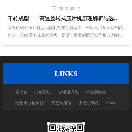
力及模具适配能力提出了更高要求。大型旋转式压片机在保留经
2026-06-14
典旋转压制原理的基础上，通过加大转台直径、增厚承压结构、
千转成型——高速旋转式压片机原理解析与选型指南
提升单冲最大压力（常达80kN、100kN乃至160kN以上）及扩展
模具装夹空间，满足大产量与特殊物料成型双重需求，是横跨制
高速旋转式压片机是固体制剂车间将物料（干颗粒或加润滑剂的
药、化工、冶金及饲料添加剂的通用重型压制装备。重载机械设
粉末）连续压制成规定形状、硬度与重量的圆形或异形片剂的核
计与传力路径大型旋转...
心成型设备。它通过多组冲模随转台高速旋转，在上、下预压及
主压滚轮作用下完成充填—预压—主压—出片的全自动循环，典
型生产能力可达每小时数万至数十万片（常见17冲、19冲、27
冲、33冲、37冲、45冲、55冲以上配置，转速30–80rpm或更
高），广泛用于大规模工业化生产的化学药片剂、中成药素片及
LINKS
保健品压片。与单冲压片机不同，高速旋转式压片机具有多冲位
同步工作、压力分...
无尘布
硅橡胶板
光栅摄谱仪
单极滑触线
微量水分检测仪
真空泵维修
多色供料机
gibco
SUIDEN瑞电冷风机
真三轴试验仪
磷酸肌酸二钠盐
聚合硫酸铁厂家