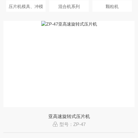
压片机模具、冲模
混合机系列
颗粒机
粉碎机
包衣机、糖衣机
干燥机
筛分机
亚高速旋转式压片机
型号：ZP-47