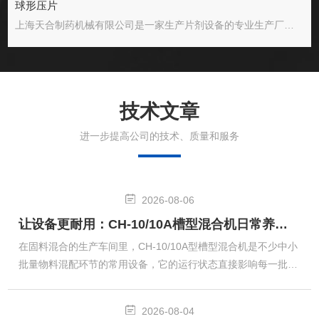
球形压片
上海天合制药机械有限公司是一家生产片剂设备的专业生产厂，拥有从铸造、精加工到设备总装的生产能力，是目前国内片剂设备生产发展Z快的单位之一。 公司招才纳贤，吸纳了一大批经验丰富的设备制造人才，不断进行技术革新，引进消化、吸收*技术，以质量优，品种全，价格廉的产品投放于市场。目前，公司产品现已覆盖全国各省市及十多个海外国家。 公司生产的压片机和其它制药设备能符合GMP标准。公司以质量求生存，以开拓求发展，以优质高效为宗旨，为客户提供好的片剂设备，好的售后服务。公司还在全国各地设有经营服务点，让用户得
技术文章
进一步提高公司的技术、质量和服务
2026-08-06
让设备更耐用：CH-10/10A槽型混合机日常养护要点
在固料混合的生产车间里，CH-10/10A型槽型混合机是不少中小
批量物料混配环节的常用设备，它的运行状态直接影响每一批次
物料的混合均匀度，也关联着日常生产的推进节奏。很多时候设
备出现的小故障，都来自日常使用里没留意的细节损耗，做好常
2026-08-04
规的养护打理，就能在不额外增加太多工作量的前提下，让设备