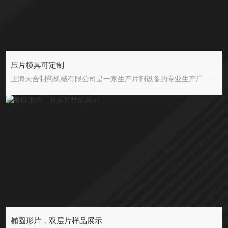
压片模具可定制
上海天合制药机械有限公司是一家生产片剂设备的专业生产厂，拥有从铸造、精加工到设备总装的生产能力，是目前国内片剂设备生产发展Z快的单位之一。 公司招才纳贤，吸纳了一大批经验丰富的设备制造人才，不断进行技术革新，引进消化、吸收*技术，以质量优，品种全，价格廉的产品投放于市场。目前，公司产品现已覆盖全国各省市及十多个海外国家。 公司生产的压片机和其它制药设备能符合GMP标准。公司以质量求生存，以开拓求发展，以优质高效为宗旨，为客户提供好的片剂设备，好的售后服务。公司还在全国各地设有经营服务点，让用户得
椭圆形片，双层片样品展示