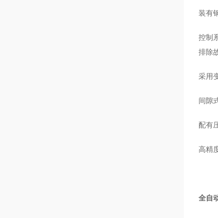
装有
控制
排除
采用
间隙
配有
高精
全自