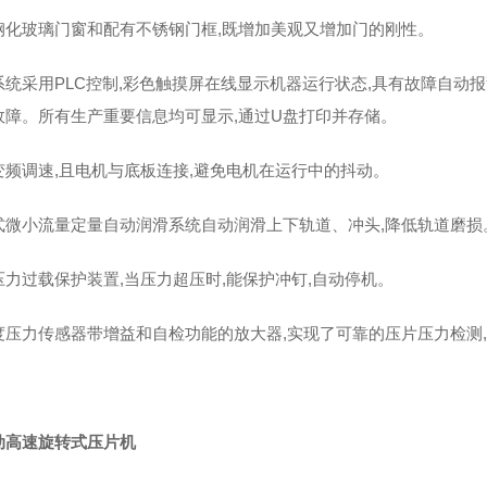
钢化玻璃门窗和配有不锈钢门框,既增加美观又增加门的刚性。
系统采用PLC控制,彩色触摸屏在线显示机器运行状态,具有故障自动报
故障。所有生产重要信息均可显示,通过U盘打印并存储。
变频调速,且电机与底板连接,避免电机在运行中的抖动。
式微小流量定量自动润滑系统自动润滑上下轨道、冲头,降低轨道磨损
压力过载保护装置,当压力超压时,能保护冲钉,自动停机。
度压力传感器带增益和自检功能的放大器,实现了可靠的压片压力检测
动高速旋转式压片机