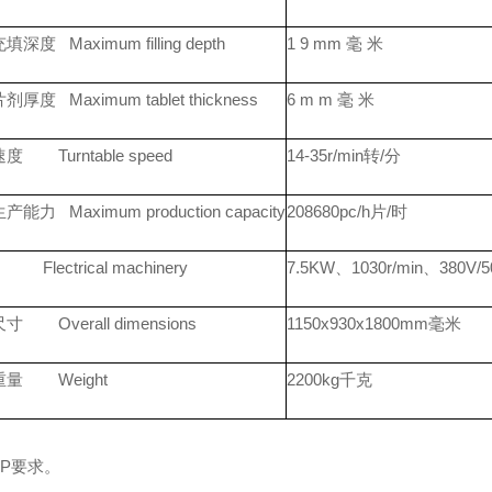
深度 Maximum filling depth
1 9 mm 毫 米
厚度 Maximum tablet thickness
6 m m 毫 米
 Turntable speed
14-35r/min转/分
能力 Maximum production capacity
208680pc/h片/时
lectrical machinery
7.5KW、1030r/min、380
 Overall dimensions
1150x930x1800mm毫米
量 Weight
2200kg千克
MP要求。