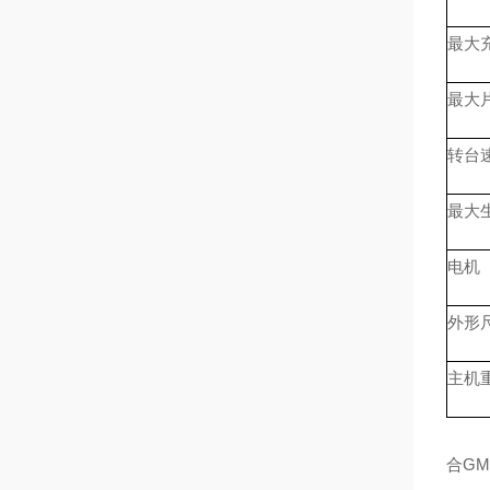
最大充填
最大片剂
转台速度
最大生产
电机 F
外形尺寸
主机重
合G