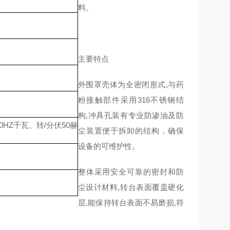
料。
主要特点
外围罩壳体为全密闭形式,与药
粉接触部件采用316不锈钢结
构,冲具孔装有专业防渗油及防
V/50HZ千瓦、转/分伏50赫
尘装置便于拆卸的结构，确保
设备的可维护性。
整体采用安全可靠的密封和防
尘设计材料,转台表面覆盖硬化
层,能保持转台表面不易磨损,符