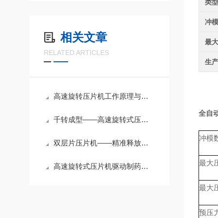
类
冲
相关文章
最
RELATED ARTICLES
生
高速旋转压片机工作原理与固体制剂高速生产应用
全自
千转成型——高速旋转式压片机原理解析与选型指南
冲模
双层片压片机——精准释放与复方协同的“制药黑科技”
最大压片
高速旋转式压片机驱动制药与精细化工量产新高度
最大压片
预压力