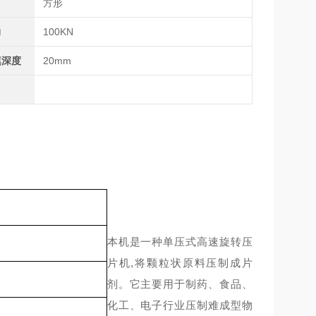
方形
力
100KN
填深度
20mm
本机是一种单压式高速旋转压
片机,将颗粒状原料压制成片
剂。它主要用于制药、食品、
化工、电子行业压制难成型物