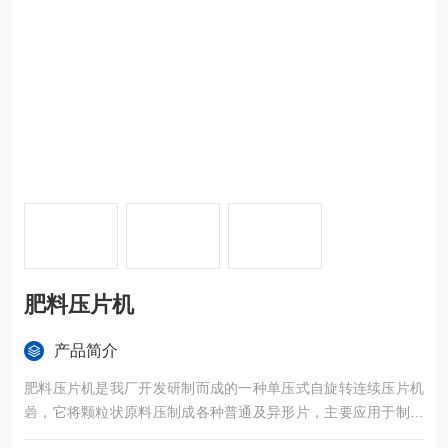
肥料压片机
产品简介
肥料压片机是我厂开发研制而成的一种单压式自旋转连续压片机
碞，它将颗粒状原料压制成各种普通及异形片，主要应用于制药
工业的片剂生产，同时适用化工、食品、电子、塑料、粉末冶金