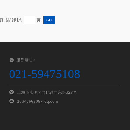
 末页 跳转到第
页
服务电话：
021-59475108
上海市崇明区向化镇向东路327号
1634566705@qq.com