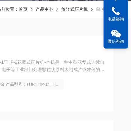
当前位置：
首页
产品中心
旋转式压片机
单冲TDP
电话咨询
微信咨询
P-1/THP-2花蓝式压片机-本机是一种中型花复式连续自
、电子等工业部门处理颗粒状原料太制成片或冲剂的必
、实验室、医院等部门压制药片、触媒、糖片、钙片、
各种异形、环形片剂，并右压制双面刻有商标、文字及
产品型号：THP/THP-1/THP-2