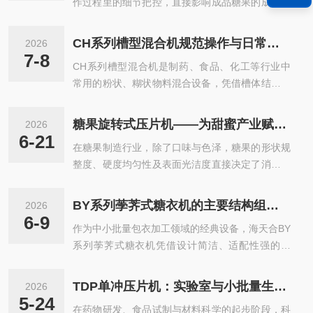
作过程里的细节把控，直接影响成品糖果的成型效
果，也关系到设备的长期运行状态。做好日常操作
里的规范把控，能减少很多不必要的物料损耗和设
CH系列槽型混合机规范操作与日常维护指南
2026
备故障。一、开机前准备注意事项‌•人员防护‌：操
7-8
CH系列槽型混合机是制药、食品、化工等行业中
作人员需穿戴紧袖口工作服、全罩式工作帽，佩戴
常用的粉状、糊状物料混合设备，凭借槽体结构的
防尘口罩与护目镜，运行时禁止佩戴手套触碰旋转
设计特点，能让不同组分的物料在腔体内完成均匀
部件。‌•环境与设备检查‌：清理设备周边杂物，确
的掺混，为后续的制粒、压片等工序提供合格的混
认所有防护罩、安全门联锁装置安装到位且功能有
糖果旋转式压片机——为甜蜜产业赋予“形”与“魂”的高效引擎
2026
合原料。想要让设备长期保持稳定的混合状态，获
效，急停按钮反应灵敏。‌•物料与模具核查‌：待压
6-21
在糖果制造行业，除了口味与色泽，糖果的形状规
得组分均匀的混合成品，操作人员需要在日常使用
糖果物料湿度控制在工艺要求范...
整度、硬度均匀性及表面光洁度直接决定了消费者
的全流程中留意一系列操作细节，规避不当操作带
的第一印象与咀嚼体验。传统的单冲头或小批量压
来的物料污染、设备损伤等问题。一、开机前准备
片方式已无法满足现代糖果工业对数十吨级日产量
注意事项✨正式启动设备前，先将整机放置在平整
BY系列荸荠式糖衣机的主要结构组成及应用解析
2026
的需求。糖果旋转式压片机通过多冲模同步旋转压
稳固的地面上，确认设备整体摆放平稳，运行过程
6-9
作为中小批量包衣加工领域的经典设备，海天合BY
制技术，将砂糖、葡萄糖、奶片粉等原料高效转化
中不会出现移位晃动。随后检查设备的供电线...
系列荸荠式糖衣机凭借设计简洁、适配性强的特
为形态各异、品质如一的各种糖果，是硬糖、奶片
点，深受制药、食品等行业青睐。设备因锅体外形
糖、薄荷糖及维生素功能糖实现规模化生产的核心
酷似荸荠得名，从核心部件到功能设计，都围绕中
装备。糖果旋转式压片机的工作原理类似于一台精
TDP单冲压片机：实验室与小批量生产的全能型压片解决方案
2026
小批量加工的灵活需求打造。本文从功能模块维度
密的“糖果印刷机”。其核心部件是一个高速旋转的
5-24
在药物研发、食品试制与材料科学的起步阶段，科
拆解结构，再按行业梳理应用场景，直观呈现这款