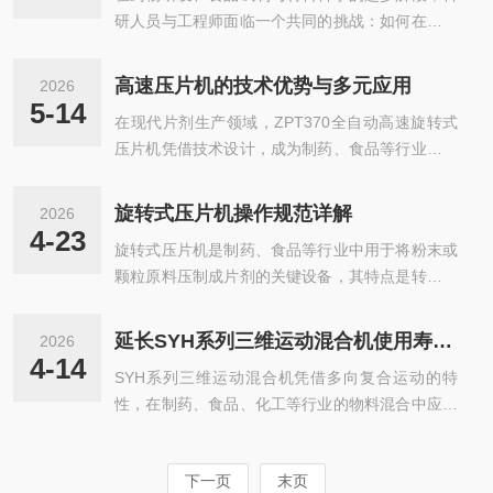
转台，转台上均匀分布着数十至上百副冲模...
研人员与工程师面临一个共同的挑战：如何在有限
设备的特点。按功能模块拆解核心结构动力支撑模
的实验台空间内，快速、低成本地将粉末或颗粒转
块动力支撑模块由机身框架、电机与传动系统组
化为标准化的片剂样品。TDP单冲压片机正是为应
成，是设备稳定运行的基础。机身采用加厚金属框
高速压片机的技术优势与多元应用
2026
对这一需求而生的经典设备。作为一款结构紧凑、
架打造，整体重心偏低，运行时不会出现大幅晃
5-14
在现代片剂生产领域，ZPT370全自动高速旋转式
操作灵活的台式压片机，它不仅是配方筛选与工艺
动，抵消旋转加工产生的振动。动力传递依靠成
压片机凭借技术设计，成为制药、食品等行业的核
验证的得力助手，更是连接实验室探索与工业化生
熟...
心生产设备，为规模化、标准化生产提供了有力支
产的关键桥梁。结构紧凑，原理直观，易于上手T
撑。一、核心技术特点(一)洁净耐用的结构设计设
DP单冲压片机的核心结构由一副冲模（上冲、中
旋转式压片机操作规范详解
2026
备采用全密闭式外围罩壳，与物料接触部件选用优
模、下冲）构成，采用曲柄滑块与凸轮机构实现联
4-23
旋转式压片机是制药、食品等行业中用于将粉末或
质不锈钢材质，有效防止交叉污染，符合相关生产
动。其工作原理清晰直观：下冲下降至中模...
颗粒原料压制成片剂的关键设备，其特点是转台旋
规范要求。冲具孔配备专业防渗油及防尘装置，便
转，多个冲模在轨道控制下完成填充、压片、出片
于拆卸维护，避免杂质混入物料。转台表面经特殊
等连续动作。规范的操作和维护是确保片剂质量稳
硬化处理，耐磨性大幅提升，长期运行仍能保持稳
延长SYH系列三维运动混合机使用寿命的方法
2026
定、设备安全运行的基础。一、设备安装与调试安
定状态。(二)智能精准的控制系统搭载先进PLC控
4-14
SYH系列三维运动混合机凭借多向复合运动的特
装前需确认场地条件满足要求。地面应平整坚实，
制技术，通过彩色触摸屏可实时查...
性，在制药、食品、化工等行业的物料混合中应用
能承受设备运行时的振动载荷。安装位置应预留足
广泛。要延长其使用寿命，需从规范操作、日常维
够的操作和维护空间，四周距离墙壁或其他设备不
护、物料管控、环境优化和故障处理等多方面入
小于80厘米。设备就位后需用水平仪调整机座水平
下一页
末页
手，形成全流程的设备管理体系。一、规范操作流
度，确保转台旋转平稳。电源连接需符合规范。确