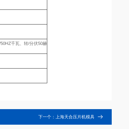
0V/50HZ千瓦、转/分伏50赫
下一个：
上海天合压片机模具