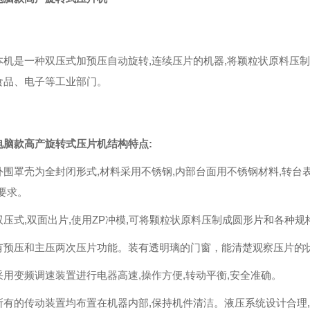
本机是一种双压式加预压自动旋转,连续压片的机器,将颖粒状原料压
食品、电子等工业部门。
电脑款高产旋转式压片机结构特点:
外围罩壳为全封闭形式,材料采用不锈钢,内部台面用不锈钢材料,转台
要求。
双压式,双面出片,使用ZP冲模,可将颗粒状原料压制成圆形片和各种规
有预压和主压两次压片功能。装有透明璃的门窗，能清楚观察压片的状
采用变频调速装置进行电器高速,操作方便,转动平衡,安全准确。
所有的传动装置均布置在机器内部,保持机件清洁。液压系统设计合理