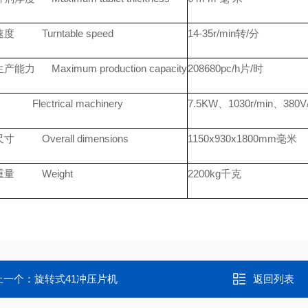
度 Turntable speed
14-35r/min转/分
能力 Maximum production capacity
208680pc/h片/时
lectrical machinery
7.5KW、1030r/min、38
 Overall dimensions
1150x930x1800mm毫米
重量 Weight
2200kg千克
上一个：
旋转式41冲压片机
返回列表