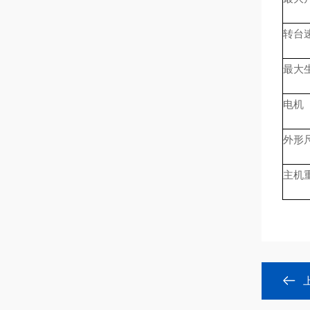
转台速
最大生产
电机 F
外形尺寸
主机