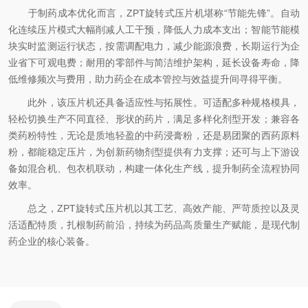
于制药成本优化而言，ZPT旋转式压片机堪称“节能先锋”。自动
化连续压片模式大幅削减人工干预，降低人力成本支出；智能节能模
块实时监测运行状态，按需调配电力，减少能源浪费，长期运行为企
业省下可观电费；耐用的零部件与简洁维护架构，延长设备寿命，降
低维修频次与费用，助力药企在成本管控与效益提升间寻得平衡。
此外，该压片机还具备适应性与拓展性。可适配多种规格模具，
轻松切换生产不同直径、形状的药片，满足多样化剂型开发；兼容各
类药粉特性，无论是质地轻盈的中药浸膏粉，还是易团聚的西药原料
粉，都能稳定压片，为创新药物剂型提供有力支撑；还可与上下游设
备如混合机、包衣机联动，构建一体化生产线，提升制药全流程协同
效率。
总之，ZPT旋转式压片机以其工艺、高效产能、严苛质控以及灵
活适配特质，扎根制药前沿，持续为药品高质量生产赋能，是现代制
药企业的核心装备。