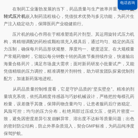
电话咨询
在制药工业蓬勃发展的当下，药品质量与生产效率并重，
ZPT旋
转式压片机
嵌入制药流程核心，凭借技术优势与多元功能，为药片生
产注入稳定动力，保障医药产业稳健前行。
压片机的核心作用在于精准塑造药片剂型。其运用旋转式压力机
构，将精细调配的药粉或颗粒填充入模具后，通过均匀、稳定的高压
力压制，确保每片药品形状规整、厚度均一、硬度适宜。在大规模量
产常规药物时，它能以每分钟数十转的高效节奏持续作业，快速输出
海量合格药片，满足市场庞大需求；面对新药研发小批量试产，又能
凭借精细的压力调控，精准调整片剂特性，助力研发团队探索优制剂
配方，加速新药落地进程。
从药品质量控制维度看，它是守护品质的“坚实壁垒”。精准的剂
量填充系统，依托高精度传感器与巧妙机械设计，严格把控每模孔药
粉量，误差微乎其微，保障药物含量均匀，让患者服药后疗效稳定、
风险可控；均匀的压力分布，杜绝局部过压或欠压，使药片密度一
致，避免因密度差异引发崩解异常、溶出度不达标等质量问题；出色
的密封防尘结构，防止外界杂质混入，契合GMP标准，为药品纯净度
保驾护航。