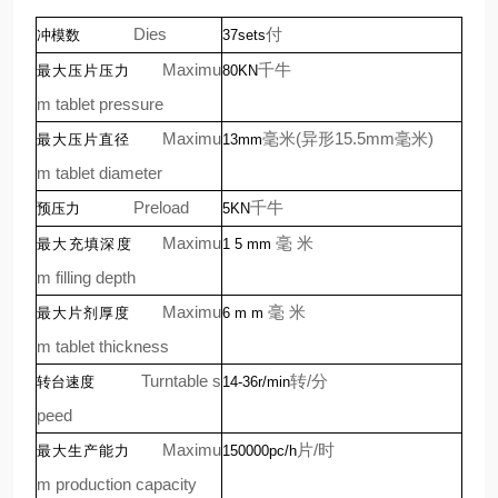
Dies
付
冲模数
37sets
Maximu
千牛
最大压片压力
80KN
m
tablet
pressure
Maximu
毫米
(
异形
15.5mm
毫米
)
最大压片直径
13mm
m
tablet
diameter
Preload
千牛
预压力
5KN
Maximu
毫
米
最大充填深度
1
5
mm
m
filling
depth
Maximu
毫
米
最大片剂厚度
6
m
m
m
tablet
thickness
Turntable
s
转
/
分
转台速度
14-36r/min
peed
Maximu
片
/
时
最大生产能力
150000pc/h
m
production
capacity