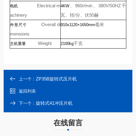
Electrical
m
、
960r/min
、
380V/50HZ
千
电机
4KW
achinery
瓦、转
/
分、伏
50
赫
Overall
di
毫米
外形尺寸
910x1120×1650mm
mensions
Weight
千克
主机重量
2100kg
ZP35B旋转式压片机
上一个：
返回列表
旋转式41冲压片机
下一个：
在线留言