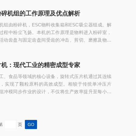
，转台表面经过特殊处理，能保持表面光泽勒止交叉感
P要求。2、双压式，双面出片，使用ZP冲模，可将颗粒
粉碎机组的工作原理及优点解析
圆形片和各种规格的异形片。3、本机配有电磁制动电动
机组由粉碎机，ESC物料收集箱和ESC吸尘器组成。解
保护装置，运行时也能调整与操作。冲模...
过程中粉尘飞扬。本机的工作原理是物料进入粉碎室，
活动齿盘与固定齿盘间受齿的冲击、剪切、磨擦及物料
的作用下被粉碎,经筛网筛选后即成为所需的粉料。本机
用于医药、化工、食品、农药等行业脆性物料的粉碎，集粉
体的新一代粉碎设备。万能高效粉碎机(组)的优点主要体
片机：现代工业的精密成型专家
高效粉碎与适用性采用高转速设计(如30000转/分钟)和
工、食品等领域的核心设备，旋转式压片机通过其连续
齿盘结构，可快速粉碎多...
艺，实现了颗粒原料的高效成型。相较于传统单冲压片
组冲模同步作业的设计，不仅将生产效率提升至每小时
过渐进式压力控制显著改善了片剂密度与崩解性能。本
其技术原理、创新设计及跨行业应用价值。一、核心结
旋转式压片机的核心部件包括转盘、冲模系统、加料装
机构。转盘采用三层结构设计，上层固定上冲头，中层
第
页
驱动下冲头，33组冲模均匀分布可实现单周66片的...