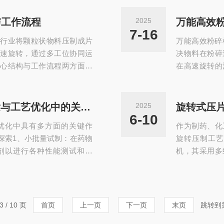
如沙漏般持续供粉。凸轮轨
不锈钢材料
压、主压、出片四个工位间
染，符合GM
与工作流程
2025
万能高效
分钟产量突破8000片，且
状原料压制成
7-16
行业将颗粒状物料压制成片
万能高效粉碎
...
机和其它安全
速旋转，通过多工位协同运
决物料在粉碎
心结构与工作流程两方面详
在高速旋转的
备的核心是一个高速旋转的转
间的相互撞击
上冲、下冲和模圈组成），
(组)广泛适
分别与固定在设备顶部和底
碎与吸尘为一
TDP单冲压片机在药物制剂开发与工艺优化中的关键作用
2025
旋转式压
头的升降运动：当下冲随转
现在以下方面：
6-10
优化中具有多方面的关键作
作为制药、化
，使模圈的腔体形成容...
活动齿盘/固定
探索1、小批量试制：在药物
旋转压制工
剂以进行各种性能测试和筛
机，其采用多
满足研发阶段对片剂样品的
数万片，更通
性和初步的压片工艺参数。
文将系统剖析
试不同的药物配方和辅料组
构与工作原理
间等性质的影响。这有助于
置和压力调节
 / 10 页
首页
上一页
下一页
末页
跳转到
提供基础。3、工艺可...
嵌合中模，下层