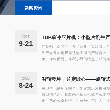
新闻资讯
2025
TDP单冲压片机：小型片剂生
9-21
在制药、保健品、食品及化工等领域，片
生产设备的选择需适配不同的产能需求。
单、操作便捷、体积小巧的特点，成为实
型企业的理想选择，为片剂的灵活制备提供
单冲压片机的工作原理基于机械传动的单
凸轮、杠杆等机械结构实现“填料-压片-
2025
智转乾坤，片定匠心——旋转
由机身、压轮、冲模、加料斗及传动系统
8-24
在现代化制药车间里，旋转式压片机用规
动凸轮旋转，驱动上冲和下冲做往复运动；当
成型的艺术。这款融合精密机械与智能控
剂工艺的效率标准，为医药生产注入工业
新核心在于其多冲模转台系统。当主电机