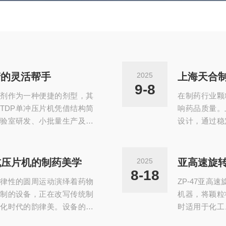
产的灵活帮手
2025
9-8
剂作为一种便捷的剂型，其
在制药行业颗
TDP单冲压片机凭借结构简
响药品质量。
验室研发、小批量生产及小
设计，通过稳
了可靠的设备支撑。​TDP
成为中药、化
冲模压片机制，核心是通过
成型解决方案
出片”的连续动作。其主体结构
旋转式制粒机
式压片机的制药美学
2025
亚高速旋
组成：传动系统通过电机带
性、稳定性的
8-18
律性的圆周运动演绎着药物
ZP-47亚
加料斗中...
粉、化学药粉)
制的设备，正在改写传统制
机器，将颖粒
化时代的韵律美。设备的创
时适用于化工
驱动蜗轮蜗杆机构时，带有
结构特点：1