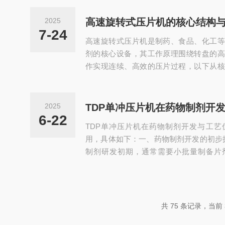
模孔的转盘开始匀速旋转，上部的加料斗
道控制的上下冲杆精准配合，在填充、预
2025
高速旋转式压片机的核心结构
完成流畅切换。某药企采用高速机型后，每
7-24
高速旋转式压片机是制药、食品、化工等
片重差异控制在±3%以内。这种连续性生产方
剂的核心设备，其工作原理围绕转盘的高
作实现连续、高效的压片过程，以下从核
细解析。​一、核心结构的协同设计​设
盘，转盘边缘均匀分布着数十组模具（由
每组模具对应一个压片工位。上冲和下冲
2025
部的轨道接触，轨道的曲线设计控制着冲
6-22
TDP单冲压片机在药物制剂开发与工艺
盘旋转至物料填充区时，轨道引导下冲下降
用，具体如下：一、药物制剂开发的初步
制剂研发初期，通常需要小批量制备片
选。压片机能够方便地进行小批量压片，
需求，帮助研究人员快速确定药物的可压
2、配方筛选：通过使用压片机，可以尝
合，观察其对片剂成型性、硬度、崩解时
共 75 条记录，当前 3
筛选出最佳的药物配方，为后续的大规模生产