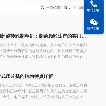
当前位置：
首页
新闻资讯
电话咨询
微信咨询
上海天合制药旋转式制粒机：制药颗粒生产的实用装备
粒剂生产中，设备的制粒精度、效率与卫生标准直接影
上海天合制药研发的旋转式制粒机，针对制药工艺需求
定的旋转制粒技术，实现粉末物料向均匀颗粒的转化，
学药颗粒生产的常用设备，为制药企业提供可靠的颗粒
。一、核心制粒原理：适配制药工艺需求上海天合制药
采用“挤压-制粒”一体化原理，契合制药行业对颗粒均匀
转式压片机的结构特点详解
要求。设备工作时，预处理后的粉末物料(如中药浸膏
高速旋转式压片机是一种双压式加预压自动旋转，连续压片的
通过加料斗进入制粒室，制粒室内的旋转压轮将...
状原料压制片剂。它主要用于制药工业的片剂生产，同
、食品、电子等工业部门。亚高速旋转式压片机的主要
、外围罩壳为全封闭形式，材料采用不锈钢，内部台面用