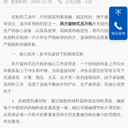
更新时间：2025-11-23
点击次数：416
在制药工业中，片剂因其剂量准确、稳定性好、便于服用和储存
等优点，成为常用的剂型之一。
药片旋转式压片机
作为现代固体制剂
生产的核心设备，以其高效率、高精度和稳定性，将均匀的粉末或颗
电话咨询
粒原料压制成一片片符合严格标准的药片，是保障药品质量、提升生
产效能的关键装备。
一、核心技术：多冲头旋转下的精准压制
药片旋转式压片机的核心工作原理是：一个转动的转盘上均匀分
布着多副上下冲头和中模。当转盘旋转时，冲头在固定的导轨引导下
完成填充、计量、预压、主压、出片等一系列连续动作。由于多副模
具同时工作，实现了连续不断的片剂产出，生产效率高。其核心优势
在于：
1、高精度剂量控制：通过精密的填料器和强迫加料系统，确保
每个中模腔内的物料填充量高度一致，辅以可精确调节的片厚控制，
从而保证每一片药片的重量差异和主药含量被控制在极小的范围内，
符合要求。