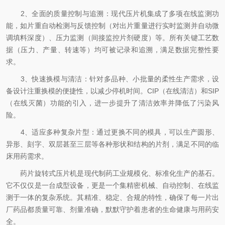
2、全面的质量控制与追溯：现代压片机集成了多项在线监测功
能，如片重自动检测与反馈控制（对出片重量进行实时监测并自动微
调填料深度）、压力监测（间接监控片剂硬度）等。所有关键工艺数
据（压力、产量、转速等）均可被记录和追溯，满足数据完整性要
求。
3、快速换模与清洁：针对多品种、小批量的柔性生产需求，设
备设计注重换模的便捷性，以减少停机时间。CIP（在线清洁）和SIP
（在线灭菌）功能的引入，进一步提升了清洁效率并降低了污染风
险。
4、适应多种复杂片型：通过更换不同的模具，可以生产圆形、
异形、刻字、双层甚至三层等各种形状和结构的片剂，满足不同的临
床用药需求。
药片旋转式压片机是现代制药工业规模化、标准化生产的基石。
它不仅仅是一台成型设备，更是一个集精密机械、自动控制、在线监
测于一体的复杂系统。其精准、稳定、合规的特性，确保了每一片出
厂药品都质量可靠、剂量准确，默默守护着患者的生命健康与用药安
全。