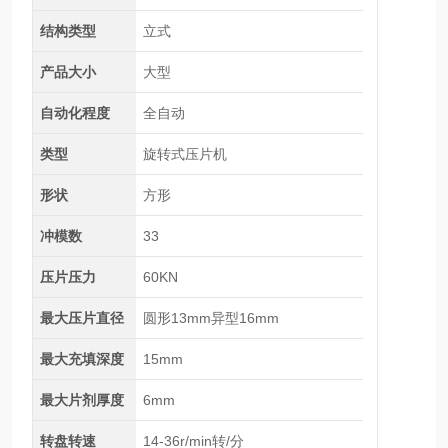
结构类型
立式
产品大小
大型
自动化程度
全自动
类型
旋转式压片机
形状
方形
冲模数
33
压片压力
60KN
最大压片直径
圆形13mm异型16mm
最大充填深度
15mm
最大片剂厚度
6mm
转盘转速
14-36r/min转/分