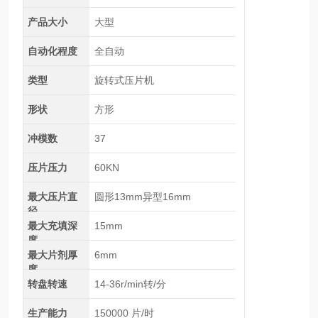
产品大小
大型
自动化程度
全自动
类型
旋转式压片机
形状
方形
冲模数
37
压片压力
60KN
最大压片直
圆形13mm异型16mm
径
最大充填深
15mm
度
最大片剂厚
6mm
度
转盘转速
14-36r/min转/分
生产能力
150000 片/时