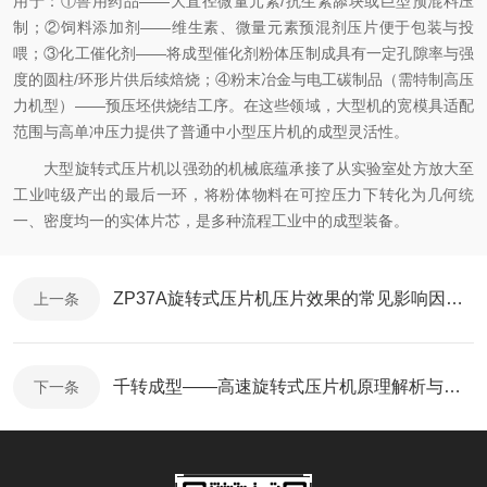
用于：①兽用药品——大直径微量元素/抗生素舔块或巨型预混料压
制；②饲料添加剂——维生素、微量元素预混剂压片便于包装与投
喂；③化工催化剂——将成型催化剂粉体压制成具有一定孔隙率与强
度的圆柱/环形片供后续焙烧；④粉末冶金与电工碳制品（需特制高压
力机型）——预压坯供烧结工序。在这些领域，大型机的宽模具适配
范围与高单冲压力提供了普通中小型压片机的成型灵活性。
大型旋转式压片机以强劲的机械底蕴承接了从实验室处方放大至
工业吨级产出的最后一环，将粉体物料在可控压力下转化为几何统
一、密度均一的实体片芯，是多种流程工业中的成型装备。
ZP37A旋转式压片机压片效果的常见影响因素解析
上一条
千转成型——高速旋转式压片机原理解析与选型指南
下一条