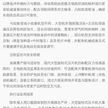
以降低冲杆侧向力与磨损。传动系统由变频主电机经涡轮蜗杆或行星
齿轮减速驱动转台，配合强制润滑泵对主轴承、凸轮轨道喷油，确保
长期高负荷运行可靠性。
与实验室或小批量机型不同，大型机常预留预压轮+主压轮双级
施压且两轮间距加大，适合压缩比较低、需更长排气时间的物料（如
直接压片配方或含纤维较多的中药浸膏颗粒）。部分机型支持双层片
压制（两套加料器+中间预压）及异形片冲模，并配有机械或液压式
片重微调手轮及电动充填深度调节。
过程监控与安全联锁
虽侧重产能与适应性，现代大型旋转式压片机仍标配压力传感器
阵列、主电机电流监测及转台转速闭环。可选配单片重量检测与自动
剔废装置。安全防护包括安全门锁、急停按钮、上冲断针检测（光电
或机械式）及吸尘系统接口。清洁方面采用快开罩盖与圆角设计，便
于班次间清场与变更产品时防交叉污染。
跨行业应用场景
除常规人用口服固体制剂大规模生产外，大型旋转式压片机大量