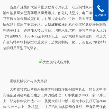
当生产规模扩大至单批次数百万片以上，或压制对象从常规药用
辅料拓展至大型畜药用微量元素片、催化剂成型片、电工碳制品预坯
电话咨询
乃至粉末冶金预成型件时，对压片设备的冲位数、最大压实力及模具
适配能力提出了更高要求。
大型旋转式压片机
在保留经典旋转压制原
理的基础上，通过加大转台直径、增厚承压结构、提升单冲最大压力
（常达80kN、100kN乃至160kN以上）及扩展模具装夹空间，满足大
产量与特殊物料成型双重需求，是横跨制药、化工、冶金及饲料添加
剂的通用重型压制装备。
重载机械设计与传力路径
大型旋转式压片机采用整体铸钢或焊接钢结构机架，转台为中厚
高强合金钢经精密分度加工并调质处理，可承载更多冲模（常37冲以
上，部分特殊设计达75冲）及更大直径中模（最大中模孔径可达30m
m~50mm以上，依机型）。主压凸轮为多段组合曲线，经有限元优化