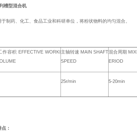
系列槽型混合机
用于制药、化工、食品工业和科研单位，将粉状物料的均匀混合。
作容积 EFFECTIVE WORKI
主轴转速 MAIN SHAFT
混合周期 MIXI
VOLUME
SPEED
ERIOD
25r/min
5-20min
特点：