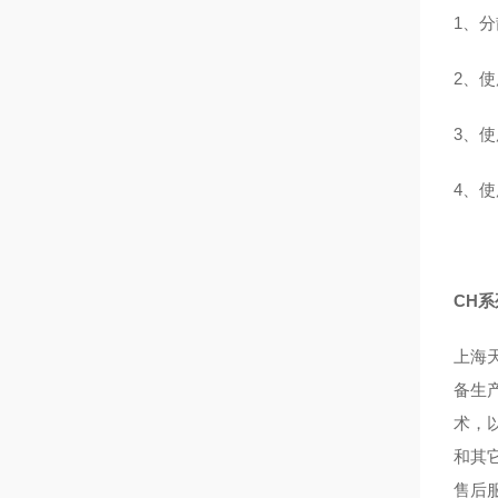
1、
2、
3、
4、
CH
上海
备生
术，
和其
售后