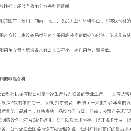
分散性好：能够有效地分散各种短纤维。
使用范围广：适用于制药、化工、食品工业和科研单位，将粉状物料
使用寿命长：本设备易损部位全采用高强度耐磨钢为部件．使其具有
使用简单方便：该设备具有占地面积小，操作简单、能耗低。
系列槽型混合机
天合制药机械有限公司是一家生产片剂设备的专业生产厂，拥有从铸
产发展Z快的单位之一。 公司招才纳贤，吸纳了一大批经验丰富的
以质量优，品种全，价格廉的产品投放于市场。目前，公司产品现已
它制药设备能符合GMP标准。公司以质量求生存，以开拓求发展，以优
服务。公司还在全国各地设有经营服务点，让用户得到较好的售后服