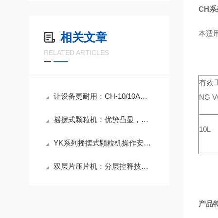
CH
本适
相关文章
RELATED ARTICLES
有效工
让设备更耐用：CH-10/10A槽型混合机日常养护要点
NG 
摇摆式颗粒机：优势凸显，多领域赋能生产
10L
YK系列摇摆式颗粒机操作安全规范
双层片压片机：分层控释技术，赋能制药与保健品精准生产
产品