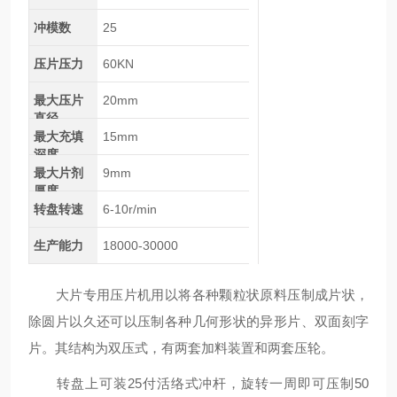
冲模数
25
压片压力
60KN
最大压片
20mm
直径
最大充填
15mm
深度
最大片剂
9mm
厚度
转盘转速
6-10r/min
生产能力
18000-30000
大片专用压片机用以将各种颗粒状原料压制成片状，
除圆片以久还可以压制各种几何形状的异形片、双面刻字
片。其结构为双压式，有两套加料装置和两套压轮。
转盘上可装25付活络式冲杆，旋转一周即可压制50