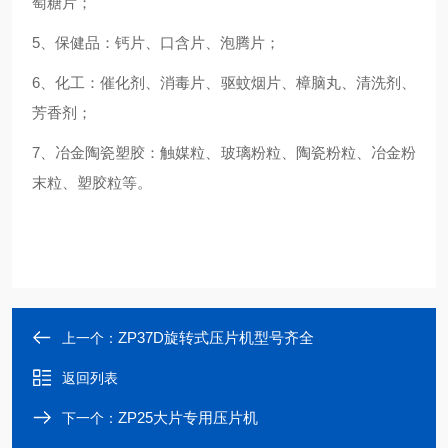
萄糖片；
5、保健品：钙片、口含片、泡腾片；
6、化工：催化剂、消毒片、驱蚊烟片、樟脑丸、清洗剂、
芳香剂；
7、冶金陶瓷塑胶：触媒粒、玻璃粉粒、陶瓷粉粒、冶金粉
末粒、塑胶粒等。
ZP37D旋转式压片机型号齐全
上一个：
返回列表
ZP25大片专用压片机
下一个：