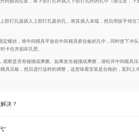
到较高位置，将下部打孔杆插入下部打孔杆的孔中（请注意，下
部打孔器插入上部打孔器的孔，将其插入末端，然后用扳手钳住
定螺丝，将中间模具平放在中间模具胶合板的孔中，同时使下冲头
置时卡住并损坏孔壁。
观察是否有碰撞或摩擦。如果发生碰撞或摩擦，请松开中间模具压
间模具压板，然后进行这样的调整，这意味着安装是合格的，直到上
么解决？
时代”