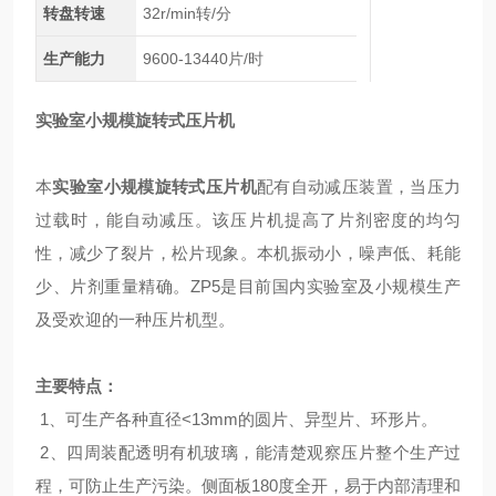
转盘转速
32r/min转/分
生产能力
9600-13440片/时
实验室小规模旋转式压片
机
本
实验室小规模旋转式压片
机
配有自动减压装置，当压力
过载时，能自动减压。该压片机提高了片剂密度的均匀
性，减少了裂片，松片现象。本机振动小，噪声低、耗能
少、片剂重量精确。
ZP5
是目前国内实验室及小规模生产
及受欢迎的一种压片机型。
主要特点：
1
、可生产各种直径<13mm的圆片、异型片、环形片。
2
、四周装配透明有机玻璃，能清楚观察压片整个生产过
程，可防止生产污染。侧面板180度全开，易于内部清理和