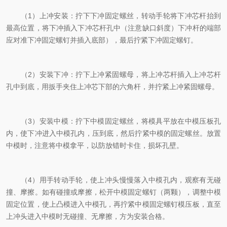
（1）上冲安装：拧下下冲固定螺丝，转动手轮将下冲芯杆抬到
最高位置，将下冲插入下冲芯杆孔中（注意缺口斜度）下冲杆的端部
应对准下冲固定螺钉并插入底部），最后拧紧下冲固定螺钉。
（2）安装下冲：拧下上冲紧固螺母，将上冲芯杆插入上冲芯杆
孔中到底，用扳手夹住上冲芯下部的六角杆，并拧紧上冲紧固螺母。
（3）安装中模：拧下中模固定螺丝，将模具平放在中模压板孔
内，使下冲进入中模孔内，压到底，然后拧紧中模的固定螺丝。放置
中模时，注意将中模拿平，以防放错时卡住，损坏孔壁。
（4）用手转动手轮，使上冲头慢慢落入中模孔内，观察有无碰
撞、摩擦。如有碰撞或摩擦，松开中模固定螺钉（两颗），调整中模
固定位置，使上凸模进入中模孔，再拧紧中模固定螺钉模压板，直至
上冲头进入中模时无碰撞、无摩擦，方为安装合格。