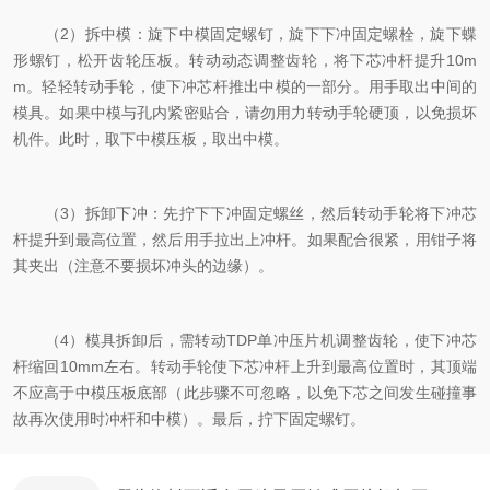
（2）拆中模：旋下中模固定螺钉，旋下下冲固定螺栓，旋下蝶
形螺钉，松开齿轮压板。转动动态调整齿轮，将下芯冲杆提升10m
m。轻轻转动手轮，使下冲芯杆推出中模的一部分。用手取出中间的
模具。如果中模与孔内紧密贴合，请勿用力转动手轮硬顶，以免损坏
机件。此时，取下中模压板，取出中模。
（3）拆卸下冲：先拧下下冲固定螺丝，然后转动手轮将下冲芯
杆提升到最高位置，然后用手拉出上冲杆。如果配合很紧，用钳子将
其夹出（注意不要损坏冲头的边缘）。
（4）模具拆卸后，需转动TDP单冲压片机调整齿轮，使下冲芯
杆缩回10mm左右。转动手轮使下芯冲杆上升到最高位置时，其顶端
不应高于中模压板底部（此步骤不可忽略，以免下芯之间发生碰撞事
故再次使用时冲杆和中模）。最后，拧下固定螺钉。