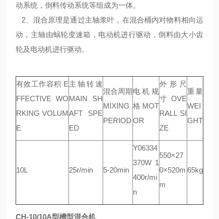
动系统，倒料传动系统等组成为一体。
2、混合原理是通过主轴浆叶，在混合桶内对物料相向运
动，主轴由蜗轮变速箱，电动机进行驱动，倒料由大小齿
轮及电动机进行驱动。
有效工作容积 E
主轴转速
外形尺
混合周期
电机规
重量
FFECTIVE WO
MAIN SH
寸 OVE
MIXING
格 MOT
WEI
RKING VOLUM
AFT SPE
RALL SI
PERIOD
OR
GHT
E
ED
ZE
Y06334
550×27
370W 1
10L
25r/min
5-20min
0×520m
65kg
400r/mi
m
n
CH-10/10A型槽型混合机