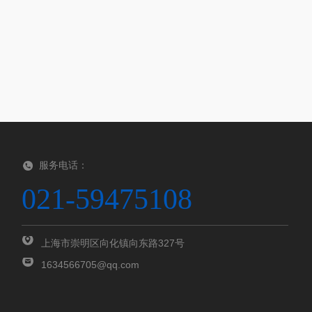
服务电话：
021-59475108
上海市崇明区向化镇向东路327号
1634566705@qq.com