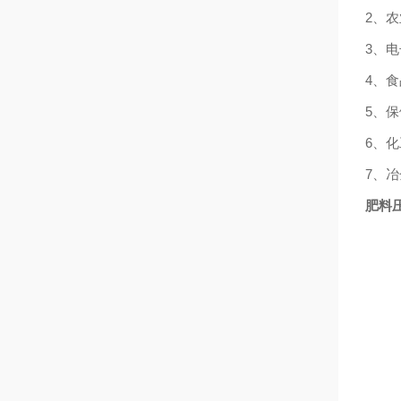
2
、农
3
、电
4
、食
5
、保
6
、化
7
、冶
肥料