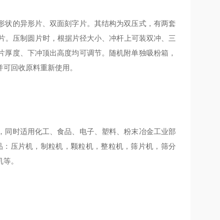
形状的异形片、双面刻字片。其结构为双压式，有两套
0片。压制圆片时，根据片径大小、冲杆上可装双冲、三
片厚度、下冲顶出高度均可调节。随机附单独吸粉箱，
并可回收原料重新使用。
，同时适用化工、食品、电子、塑料、粉末冶金工业部
品：压片机，制粒机，颗粒机，整粒机，筛片机，筛分
机等。