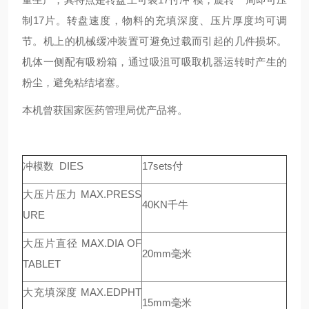
制17片。转盘速度，物料的充填深度、压片厚度均可调
节。机上的机械缓冲装置可避免过载而引起的几件损坏。
机体一侧配有吸粉箱，通过吸沮可吸取机器运转时产生的
粉尘，避免粘结堵塞。
本机曾获国家医药管理局优产品将。
冲模数 DIES
17sets付
大压片压力 MAX.PRESS
40KN千牛
URE
大压片直径 MAX.DIA OF
20mm毫米
TABLET
大充填深度 MAX.EDPHT
15mm毫米