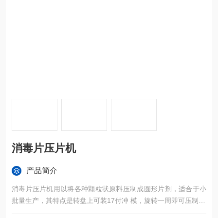
消毒片压片机
产品简介
消毒片压片机用以将各种颗粒状原料压制成圆形片剂，适合于小
批量生产，其特点是转盘上可装17付冲 模，旋转一周即可压制17
片。转盘速度，物料的充填深度、压片厚度均可调节。