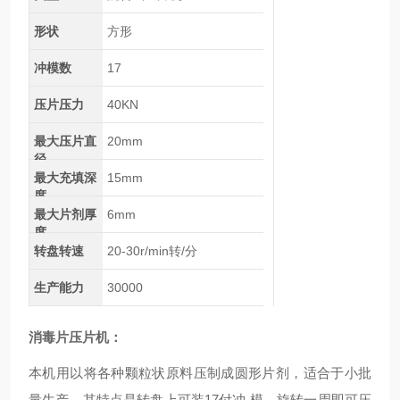
形状
方形
冲模数
17
压片压力
40KN
最大压片直
20mm
径
最大充填深
15mm
度
最大片剂厚
6mm
度
转盘转速
20-30r/min转/分
生产能力
30000
消毒片压片机
：
本机用以将各种颗粒状原料压制成圆形片剂，适合于小批
量生产，其特点是转盘上可装17付冲 模，旋转一周即可压