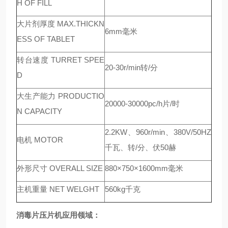
H OF FILL
大片剂厚度 MAX.THICKN
6mm毫米
ESS OF TABLET
转台速度 TURRET SPEE
20-30r/min转/分
D
大生产能力 PRODUCTIO
20000-30000pc/h片/时
N CAPACITY
2.2KW、960r/min、380V/50HZ
电机 MOTOR
千瓦、转/分、伏50赫
外形尺寸 OVERALL SIZE
880×750×1600mm毫米
主机重量 NET WELGHT
560kg千克
消毒片压片机
应用领域：