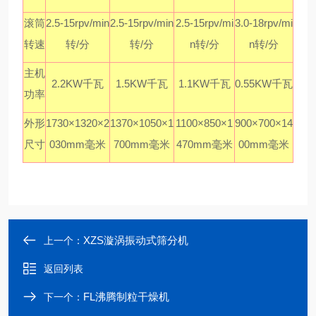
滚筒
2.5-15rpv/min
2.5-15rpv/min
2.5-15rpv/mi
3.0-18rpv/mi
转速
转/分
转/分
n转/分
n转/分
主机
2.2KW千瓦
1.5KW千瓦
1.1KW千瓦
0.55KW千瓦
功率
外形
1730×1320×2
1370×1050×1
1100×850×1
900×700×14
尺寸
030mm毫米
700mm毫米
470mm毫米
00mm毫米
XZS漩涡振动式筛分机
上一个：
返回列表
FL沸腾制粒干燥机
下一个：