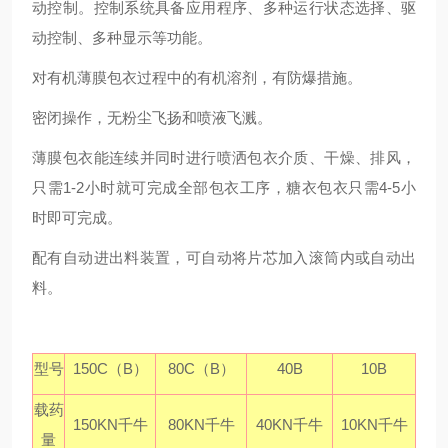
动控制。控制系统具备应用程序、多种运行状态选择、驱
动控制、多种显示等功能。
对有机薄膜包衣过程中的有机溶剂，有防爆措施。
密闭操作，无粉尘飞扬和喷液飞溅。
薄膜包衣能连续并同时进行喷洒包衣介质、干燥、排风，
只需1-2小时就可完成全部包衣工序，糖衣包衣只需4-5小
时即可完成。
配有自动进出料装置，可自动将片芯加入滚筒内或自动出
料。
型号
150C（B）
80C（B）
40B
10B
载药
150KN千牛
80KN千牛
40KN千牛
10KN千牛
量