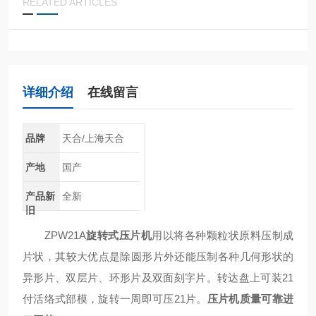
RELATED ARTICLES
详细介绍
在线留言
品牌
天合/上海天合
产地
国产
产品新
全新
旧
ZPW21A
旋转式压片机
用以将各种颗粒状原料压制成
片状，其较大优点是除圆形片外还能压制各种几何形状的
异形片、双层片、环形片及双面刻字片。转达盘上可装21
付活络式部模，旋转一周即可压21片。
压片机质量可靠进