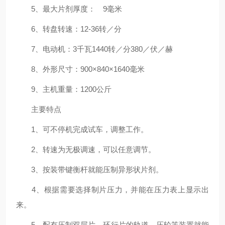
5、最大片剂厚度： 9毫米
6、转盘转速：12-36转／分
7、电动机：3千瓦1440转／分380／伏／赫
8、外形尺寸：900×840×1640毫米
9、主机重量：1200公斤
主要特点
1、可不停机完成试车，调整工作。
2、转速为无极调速，可以任意调节。
3、按装带键衡杆就能压制异形状片剂。
4、根据需要选择制片压力，并能在压力表上显示出
来。
5、配有压制双层片，环行片的轨道，压轮等装置就能