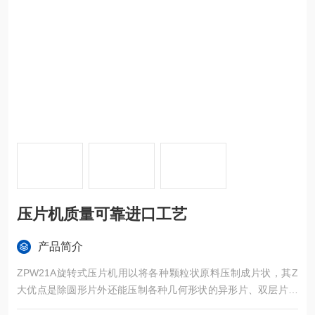
压片机质量可靠进口工艺
产品简介
ZPW21A旋转式压片机用以将各种颗粒状原料压制成片状，其Z
大优点是除圆形片外还能压制各种几何形状的异形片、双层片、
环形片及双面刻字片。压片机质量可靠进口工艺