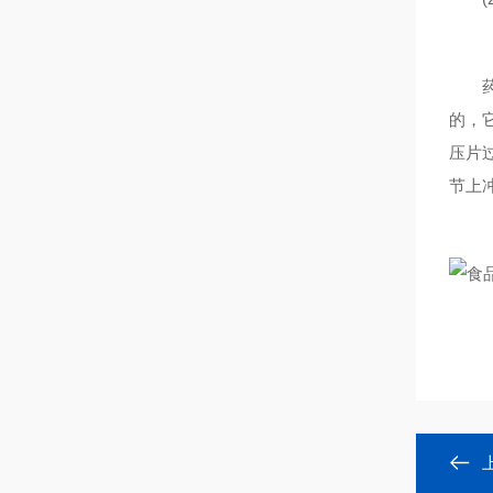
药物
的，
压片
节上