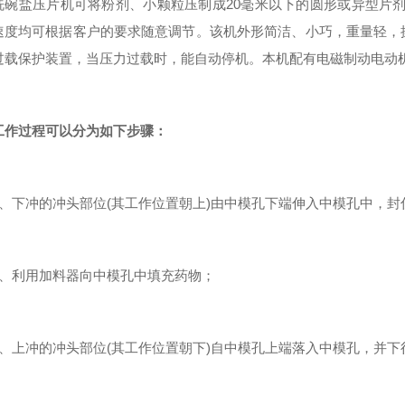
盐压片机可将粉剂、小颗粒压制成20毫米以下的圆形或异型片剂，产量
速度均可根据客户的要求随意调节。该机外形简洁、小巧，重量轻，
过载保护装置，当压力过载时，能自动停机。本机配有电磁制动电动
工作过程可以分为如下步骤：
下冲的冲头部位(其工作位置朝上)由中模孔下端伸入中模孔中，封
利用加料器向中模孔中填充药物；
上冲的冲头部位(其工作位置朝下)自中模孔上端落入中模孔，并下