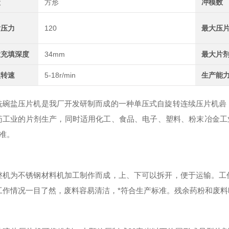
状
方形
冲模数
片压力
120
最大压
大充填深度
34mm
最大片
盘转速
5-18r/min
生产能
盐压片机是我厂开发研制而成的一种单压式自旋转连续压片机碞，
药工业的片剂生产，同时适用化工、食品、电子、塑料、粉末冶金工
标准。
为不锈钢材料机加工制作而成，上、下可以拆开，便于运输。工作
工作情况一目了然，废料容易清洁，*符合生产标准。残余药粉和废