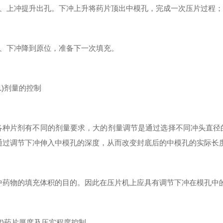
上冲提升出孔。下冲上升将药片顶出中模孔，完成一次压片过程；
下冲降到原位，准备下一次填充。
)剂量的控制
片剂有不同的剂量要求，大的剂量调节是通过选择不同冲头直径的
通过调节下冲伸入中模孔的深度，从而改变封底后的中模孔的实际长
物的填充体积的目的。因此在压片机上应具有调节下冲在模孔中的
)药片厚度及压实程度控制