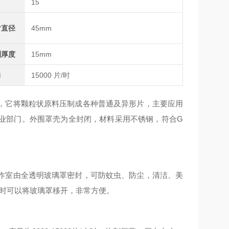
15
片直径
45mm
剂厚度
15mm
力
15000 片/时
它将颗粒状原料压制成各种普通及异形片，主要应用
业部门。外围罩壳为全封闭，材料采用不锈钢，符合G
室由全透明玻璃罩密封，可防蚊虫、防尘，清洁、美
料时可以将玻璃罩移开，非常方便。