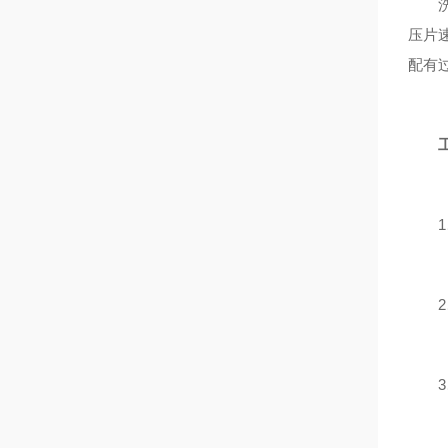
洗碗
压片
配有
1、
2、
3、