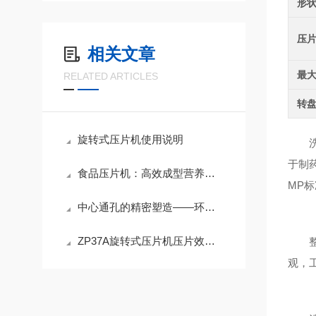
形
压
相关文章
最
RELATED ARTICLES
转
旋转式压片机使用说明
洗碗
于制
食品压片机：高效成型营养片剂与休闲食品的加工利器
MP
中心通孔的精密塑造——环形片压片机原理与环形片剂及异形片成型应用
ZP37A旋转式压片机压片效果的常见影响因素解析
整机
观，