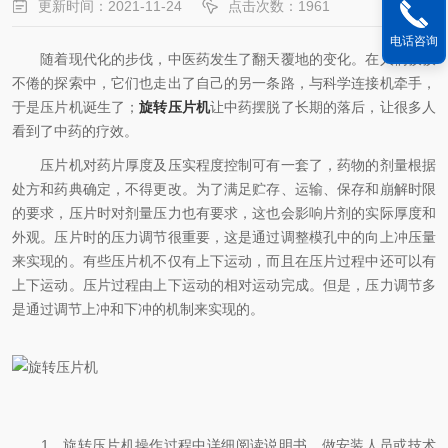
更新时间：2021-11-24
点击次数：1961
电话咨询
随着现代化的步伐，中医药发生了翻天覆地的变化。在人们孜孜
不倦的探索中，它们也走出了自己的另一条路，与科学连接机牵手，
于是压片机诞生了；
旋转压片机
让中药摆脱了长期的落后，让很多人
看到了中药的疗效。
压片机对药片厚度及压实程度控制可有一套了，药物的剂量根据
处方和药典确定，不得更改。为了满足贮存、运输、保存和崩解时限
的要求，压片时对剂量压力也有要求，这也会影响片剂的实际厚度和
外观。压片时的压力调节很重要，这是通过调整模孔中的向上冲压量
来实现的。有些压片机不仅有上下运动，而且在压片过程中还可以有
上下运动。压片过程由上下运动的相对运动完成。但是，压力调节多
是通过调节上冲和下冲的机制来实现的。
1、旋转压片机操作过程中详细阅读说明书，做安装人员或技术