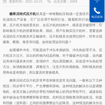
更新时间：2021-10-21
点击次数：2069
糖果压转式压片机
模具是一种将颗粒压制成一定直径片材的自动
电话咨询
化连续生产设备，它广泛应用于制药行业。随着医药行业的快速发
展，压片机市场前景良好。在压片机的结构中，模具是关键部件，它
影响着压片机的质量和效果。因此，用户在购买压片机时，需要选择
合适的压片机模具并正确操作。压片机模具在使用过程中，经常出现
爆裂、断裂、噪音等问题。如何处理这些问题？
如遇爆炸冲击，可能是由于冲头本身缺陷、冲头热处理不当、压
片机压力过大、压出的药物为结晶药物。对于爆破冲击问题，业内建
议具体问题具体分析，发现碎片，找出原因解决。应改进冲头热处理
方法，加强检验质量，调整压力，注意片剂外观检验。同时模具的使
用寿命是有限的，所以要及时更换模具。
糖果压转式压片机异常声音和噪音是常见问题。一般有以下几种
情况：同步带不平行，产生摩擦和异响。这种情况的解决办法是调整
电机，使其主轴上的同步带轮与蜗杆轴上的同步带轮平行。减速齿轮
箱中缺油会导致摩擦和噪音增加。此时应定期检查润滑油状况。转盘
和挡板（送料器）之间的轻微摩擦会引起噪音。这种情况的解决办法