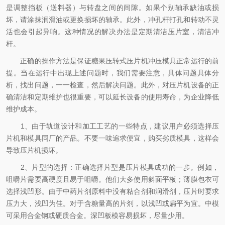
是调整挡板（送料器）与转盘之间的间隙。如果个别轴承缺油或损
坏，请涂抹润滑油或更换损坏的轴承。此外，冲孔杆打孔和转动不灵
活也会引起异响。这种情况的解决办法是定期清洁压片室，清洁冲
杆。
正确的操作方法是保证糖果压转式压片机冲压模具正常运行的前
提。当在运行中出现上述问题时，我们需要注意，具体问题具体分
析，找出问题，一一检查，然后解决问题。此外，对压片机设备的正
确清洁和定期维护也很重要，可以延长设备的使用寿命，为企业降低
维护成本。
1、由于轨道设计和加工工艺的一些特点，建议用户必须选择压
片机和模具同厂的产品。不要一味追求便宜，购买劣质模具，这样会
导致压片机损坏。
2、片型的选择：正确选择片型是压片模具成功的一步。例如，
咀嚼片需要高硬度且易于咀嚼。他们大多使用斜面平板；薄膜包衣可
选择浅凹形。由于中药片剂原料中没有粘合剂和润滑剂，压片时要求
压力大，浅凹为佳。对于含糖量高的片剂，以浅凹或扁平为宜。中模
可采用合金钢或硬质合金。深凹板模容易损坏，尽量少用。