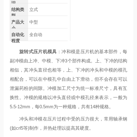
旧
结构类
立式
型
产品大
中型
小
自动化
全自动
程度
旋转式压片机模具
：冲和模是压片机的基本部件，每
副冲模由上冲、中模、下冲3个部件构成。上、下冲的结构
相似，其冲头直径也相等，上、下冲的冲头和中模的模孔
相配合，可以在中模孔中自由上下滑动，但不会存在可以
泄漏药粉的间隙。冲模加工尺寸为统一标准尺寸，具有互
换性。冲模的规格以冲头直径或中模孔径来表示，一般为
5.5-12mm，每0.5mm为一种规格，共有14种规格。
冲头和冲模在压片过程中受的压力很大，常用轴承钢
(如crl5等)制作，并热处理以提高其硬度。