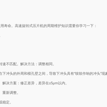
用寿命。高速旋转式压片机的周期维护知识需要你学习一下：
。
转速不匹配。解决方法：调整相同。
下冲头的外周和模孔壁之间，导致下冲头具有“吱吱作响的冲头”现
解决方案：修正差异，差异在±5μm以内。
。重新调整。
或稳定。