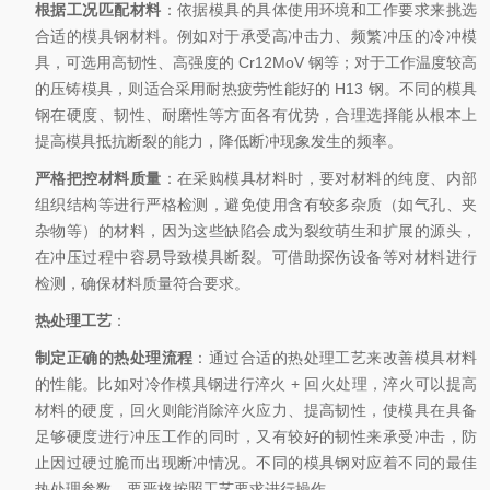
根据工况匹配材料
：依据模具的具体使用环境和工作要求来挑选
合适的模具钢材料。例如对于承受高冲击力、频繁冲压的冷冲模
具，可选用高韧性、高强度的 Cr12MoV 钢等；对于工作温度较高
的压铸模具，则适合采用耐热疲劳性能好的 H13 钢。不同的模具
钢在硬度、韧性、耐磨性等方面各有优势，合理选择能从根本上
提高模具抵抗断裂的能力，降低断冲现象发生的频率。
严格把控材料质量
：在采购模具材料时，要对材料的纯度、内部
组织结构等进行严格检测，避免使用含有较多杂质（如气孔、夹
杂物等）的材料，因为这些缺陷会成为裂纹萌生和扩展的源头，
在冲压过程中容易导致模具断裂。可借助探伤设备等对材料进行
检测，确保材料质量符合要求。
热处理工艺
：
制定正确的热处理流程
：通过合适的热处理工艺来改善模具材料
的性能。比如对冷作模具钢进行淬火 + 回火处理，淬火可以提高
材料的硬度，回火则能消除淬火应力、提高韧性，使模具在具备
足够硬度进行冲压工作的同时，又有较好的韧性来承受冲击，防
止因过硬过脆而出现断冲情况。不同的模具钢对应着不同的最佳
热处理参数，要严格按照工艺要求进行操作。