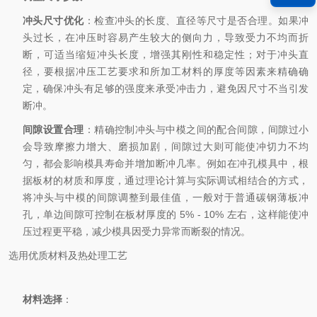
冲头尺寸优化
：检查冲头的长度、直径等尺寸是否合理。如果冲
头过长，在冲压时容易产生较大的侧向力，导致受力不均而折
断，可适当缩短冲头长度，增强其刚性和稳定性；对于冲头直
径，要根据冲压工艺要求和所加工材料的厚度等因素来精确确
定，确保冲头有足够的强度来承受冲击力，避免因尺寸不当引发
断冲。
间隙设置合理
：精确控制冲头与中模之间的配合间隙，间隙过小
会导致摩擦力增大、磨损加剧，间隙过大则可能使冲切力不均
匀，都会影响模具寿命并增加断冲几率。例如在冲孔模具中，根
据板材的材质和厚度，通过理论计算与实际调试相结合的方式，
将冲头与中模的间隙调整到最佳值，一般对于普通碳钢薄板冲
孔，单边间隙可控制在板材厚度的 5% - 10% 左右，这样能使冲
压过程更平稳，减少模具因受力异常而断裂的情况。
选用优质材料及热处理工艺
材料选择
：