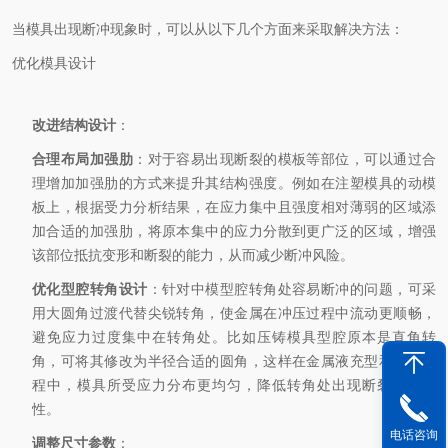
当模具出现断冲现象时，可以从以下几个方面来采取解决方法：
优化模具设计
改进结构设计
：
合理布局加强肋
：对于容易出现断裂的模板等部位，可以通过合
理增加加强肋的方式来提升其结构强度。例如在注塑模具的动模
板上，根据受力分析结果，在应力集中且强度相对薄弱的区域添
加合适的加强肋，将原本集中的应力分散到更广泛的区域，增强
该部位抵抗变形和断裂的能力，从而减少断冲风险。
优化型腔转角设计
：针对中模型腔转角处容易断冲的问题，可采
用大圆角过渡代替尖锐转角，使金属在冲压过程中流动更顺畅，
避免应力过度集中在转角处。比如压铸模具型腔原本是直角转
角，可将其修改为半径合适的圆角，这样在金属液充型和冷却过
程中，模具所受应力分布更均匀，降低转角处出现断裂的可能
性。
电话咨询
调整尺寸参数
：