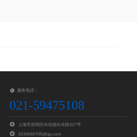
服务电话：
021-59475108
上海市崇明区向化镇向东路327号
1634566705@qq.com